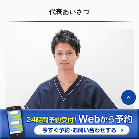
代表あいさつ
「清須みくる整骨院・整体院」
代表：松原 裕紀