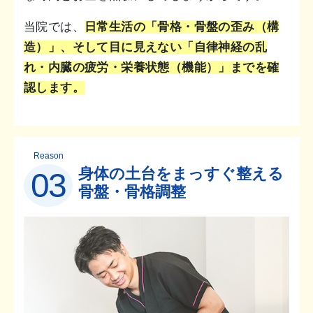
当院では、
日常生活の「骨格・骨盤の歪み（構
造）」、そして目に見えない「自律神経の乱
れ・内臓の疲労・栄養状態（機能）」までを確
認します。
Reason
身体の土台をまっすぐ整える
03
骨盤・骨格調整