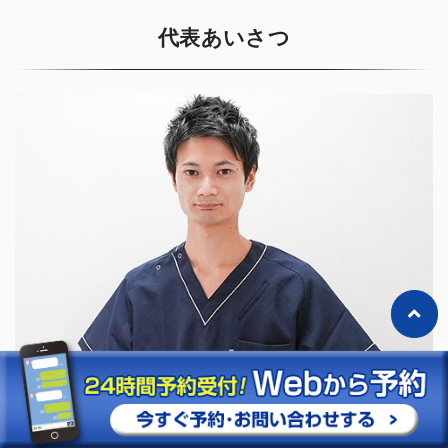
代表あいさつ
「清須みくる整骨院・整体院」
代表：松原 裕紀