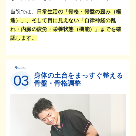
当院では、
日常生活の「骨格・骨盤の歪み（構
造）」、そして目に見えない「自律神経の乱
れ・内臓の疲労・栄養状態（機能）」までを確
認します。
Reason
身体の土台をまっすぐ整える
03
骨盤・骨格調整