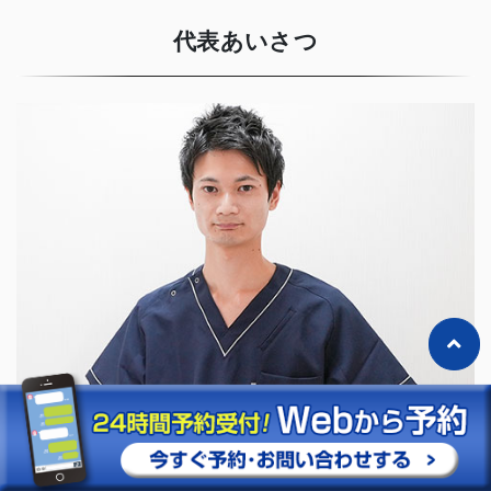
代表あいさつ
「清須みくる整骨院・整体院」
代表：松原 裕紀