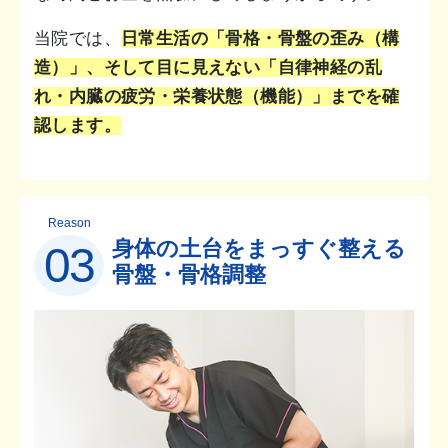
当院では、
日常生活の「骨格・骨盤の歪み（構
造）」、そして目に見えない「自律神経の乱
れ・内臓の疲労・栄養状態（機能）」までを確
認します。
Reason
身体の土台をまっすぐ整える
03
骨盤・骨格調整