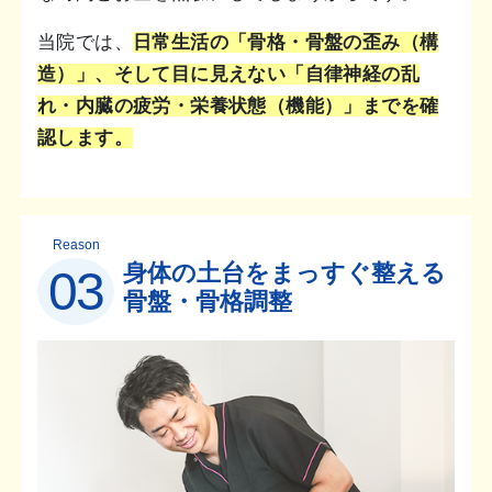
当院では、
日常生活の「骨格・骨盤の歪み（構
造）」、そして目に見えない「自律神経の乱
れ・内臓の疲労・栄養状態（機能）」までを確
認します。
Reason
身体の土台をまっすぐ整える
03
骨盤・骨格調整