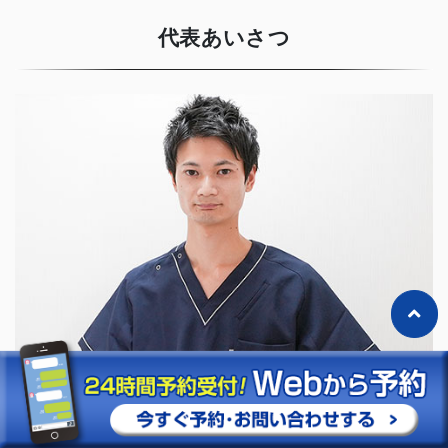
代表あいさつ
「清須みくる整骨院・整体院」
代表：松原 裕紀