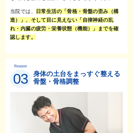
当院では、
日常生活の「骨格・骨盤の歪み（構
造）」、そして目に見えない「自律神経の乱
れ・内臓の疲労・栄養状態（機能）」までを確
認します。
Reason
身体の土台をまっすぐ整える
03
骨盤・骨格調整