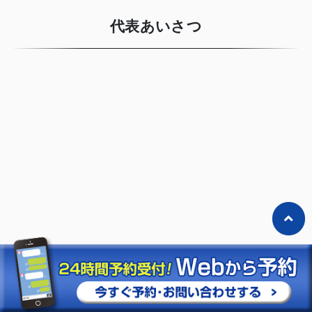
代表あいさつ
「清須みくる整骨院・整体院」
代表：松原 裕紀